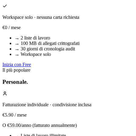
Workspace solo · nessuna carta richiesta
€0
/ mese
→
2 liste di lavoro
→
100 MB di allegati crittografati
→
30 giorni di cronologia audit
→
Workspace solo
Inizia con Free
Il più popolare
Personale.
Fatturazione individuale · condivisione inclusa
€5.90
/ mese
O
€59.00/anno
(fatturato annualmente)
→
Liste di lavoro illimitate