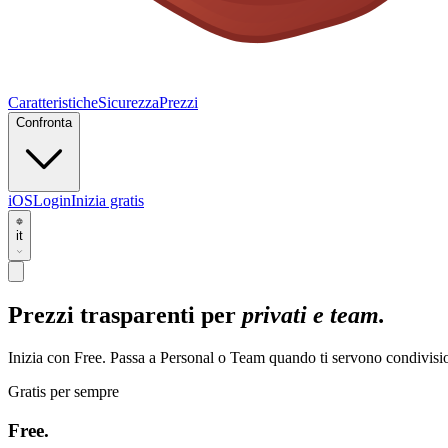
Caratteristiche
Sicurezza
Prezzi
Confronta
iOS
Login
Inizia gratis
it
Prezzi trasparenti per
privati e team.
Inizia con Free. Passa a Personal o Team quando ti servono condivisione
Gratis per sempre
Free.