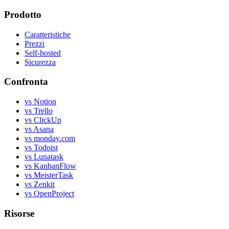
Prodotto
Caratteristiche
Prezzi
Self-hosted
Sicurezza
Confronta
vs Notion
vs Trello
vs ClickUp
vs Asana
vs monday.com
vs Todoist
vs Lunatask
vs KanbanFlow
vs MeisterTask
vs Zenkit
vs OpenProject
Risorse