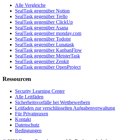
Alle Vergleiche
SealTask gegenüber Notion
SealTask gegenüber Trello
SealTask gegenüber ClickUp
SealTask gegenüber Asana
SealTask gegenüber monday.com
SealTask gegenüber Todoist
SealTask gegenüber Lunatask
SealTask gegenüber KanbanFlow
SealTask gegenüber MeisterTask
SealTask gegenüber Zenkit
SealTask gegenüber OpenProject
Ressourcen
Security Learning Center
Alle Leitfäden
Sicherheitsvorfälle bei Wettbewerbern
Leitfaden zur verschlüsselten Aufgabenverwaltung
Für Privatpraxen
Kontakt
Datenschutz
Bedingungen