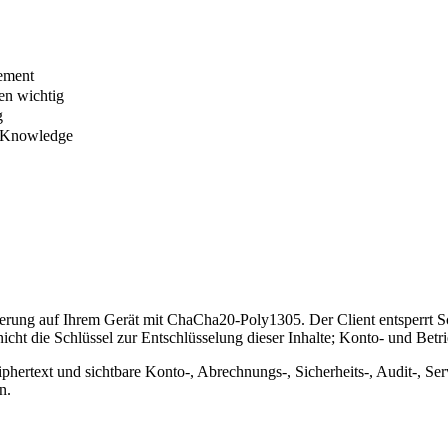
gement
en wichtig
g
o-Knowledge
nisierung auf Ihrem Gerät mit ChaCha20-Poly1305. Der Client entspe
icht die Schlüssel zur Entschlüsselung dieser Inhalte; Konto- und Betri
phertext und sichtbare Konto-, Abrechnungs-, Sicherheits-, Audit-, Se
n.