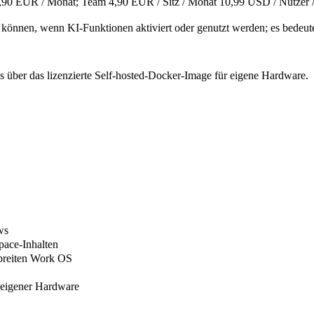
5,90 EUR / Monat; Team 4,90 EUR / Sitz / Monat
10,99 USD / Nutzer / 
n können, wenn KI-Funktionen aktiviert oder genutzt werden; es bedeu
s über das lizenzierte Self-hosted-Docker-Image für eigene Hardware.
ws
pace-Inhalten
 breiten Work OS
f eigener Hardware