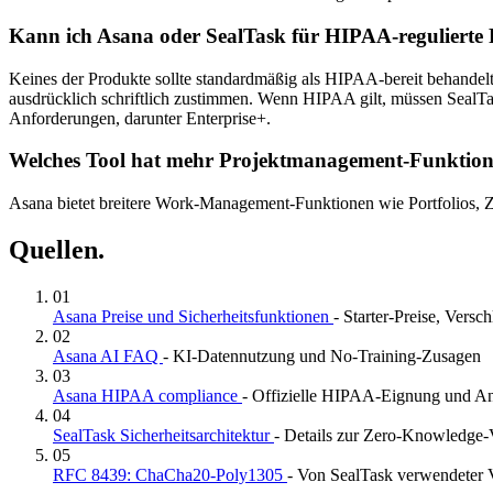
Kann ich Asana oder SealTask für HIPAA-regulierte
Keines der Produkte sollte standardmäßig als HIPAA-bereit behand
ausdrücklich schriftlich zustimmen. Wenn HIPAA gilt, müssen Sea
Anforderungen, darunter Enterprise+.
Welches Tool hat mehr Projektmanagement-Funktio
Asana bietet breitere Work-Management-Funktionen wie Portfolios, Z
Quellen.
01
Asana Preise und Sicherheitsfunktionen
- Starter-Preise, Ver
02
Asana AI FAQ
- KI-Datennutzung und No-Training-Zusagen
03
Asana HIPAA compliance
- Offizielle HIPAA-Eignung und A
04
SealTask Sicherheitsarchitektur
- Details zur Zero-Knowledge-
05
RFC 8439: ChaCha20-Poly1305
- Von SealTask verwendeter 