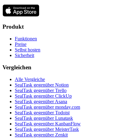
Produkt
Funktionen
Preise
Selbst hosten
Sicherheit
Vergleichen
Alle Vergleiche
SealTask gegenüber Notion
SealTask gegenüber Trello
SealTask gegenüber ClickUp
SealTask gegenüber Asana
SealTask gegenüber monday.com
SealTask gegenüber Todoist
SealTask gegenüber Lunatask
SealTask gegenüber KanbanFlow
SealTask gegenüber MeisterTask
SealTask gegenüber Zenkit