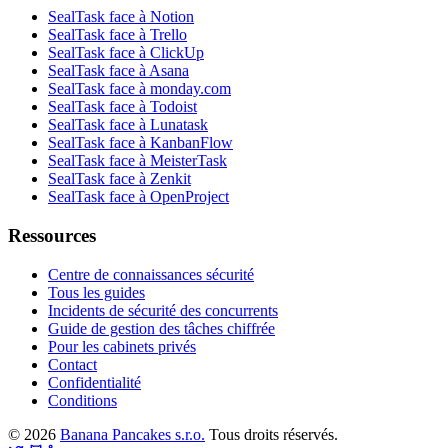
SealTask face à Notion
SealTask face à Trello
SealTask face à ClickUp
SealTask face à Asana
SealTask face à monday.com
SealTask face à Todoist
SealTask face à Lunatask
SealTask face à KanbanFlow
SealTask face à MeisterTask
SealTask face à Zenkit
SealTask face à OpenProject
Ressources
Centre de connaissances sécurité
Tous les guides
Incidents de sécurité des concurrents
Guide de gestion des tâches chiffrée
Pour les cabinets privés
Contact
Confidentialité
Conditions
© 2026
Banana Pancakes s.r.o.
Tous droits réservés.