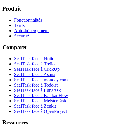
Produit
Fonctionnalités
Tarifs
Auto-hébergement
Sécurité
Comparer
SealTask face à Notion
SealTask face à Trello
SealTask face à ClickUp
SealTask face à Asana
SealTask face à monday.com
SealTask face à Todoist
SealTask face à Lunatask
SealTask face à KanbanFlow
SealTask face à MeisterTask
SealTask face à Zenkit
SealTask face à OpenProject
Ressources