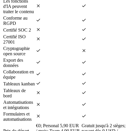
Les fonctions
d'IA peuvent
traiter le contenu
Conforme au
RGPD
Certifié SOC 2
Certifié ISO
27001
Cryptographie
open source
Export des
données
Collaboration en
équipe
Tableaux kanban
Tableaux de
bord
Automatisations
et intégrations
Formulaires et
automatisations
€0; Personal 5,90 EUR
Gratuit jusqu'à 2 sièges;
Prix de départ
/ mois; Team 4,90 EUR
payant dès 9 USD /