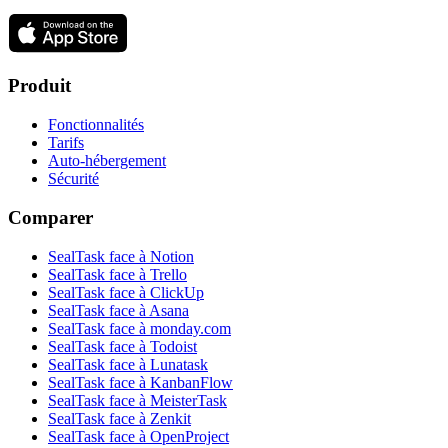
Produit
Fonctionnalités
Tarifs
Auto-hébergement
Sécurité
Comparer
SealTask face à Notion
SealTask face à Trello
SealTask face à ClickUp
SealTask face à Asana
SealTask face à monday.com
SealTask face à Todoist
SealTask face à Lunatask
SealTask face à KanbanFlow
SealTask face à MeisterTask
SealTask face à Zenkit
SealTask face à OpenProject