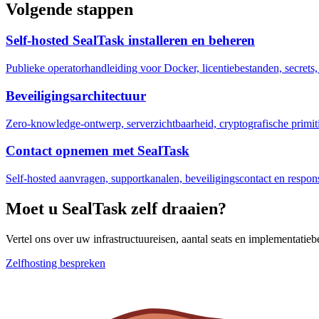
Volgende stappen
Self-hosted SealTask installeren en beheren
Publieke operatorhandleiding voor Docker, licentiebestanden, secrets
Beveiligingsarchitectuur
Zero-knowledge-ontwerp, serverzichtbaarheid, cryptografische primi
Contact opnemen met SealTask
Self-hosted aanvragen, supportkanalen, beveiligingscontact en respons
Moet u SealTask zelf draaien?
Vertel ons over uw infrastructuureisen, aantal seats en implementatieb
Zelfhosting bespreken