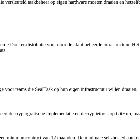
die versleuteld taakbeheer op eigen hardware moeten draaien en hetzel
ieerde Docker-distributie voor door de klant beheerde infrastructuur. He
ats.
ge voor teams die SealTask op hun eigen infrastructuur willen draaien.
eert de cryptografische implementatie en decryptietools op GitHub, maa
een minimumcontract van 12 maanden. De minimale self-hosted aankoop i