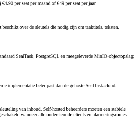
 €4.90 per seat per maand of €49 per seat per jaar.
schikt over de sleutels die nodig zijn om taaktitels, teksten,
 standaard SealTask, PostgreSQL en meegeleverde MinIO-objectopslag;
eerde implementatie beter past dan de gehoste SealTask-cloud.
euteling van inhoud. Self-hosted beheerders moeten een stabiele
geschakeld wanneer alle ondersteunde clients en alarmeringsroutes