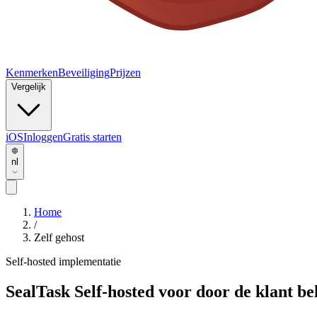
Kenmerken
Beveiliging
Prijzen
Vergelijk
iOS
Inloggen
Gratis starten
nl
Home
/
Zelf gehost
Self-hosted implementatie
SealTask
Self-hosted
voor door de klant be