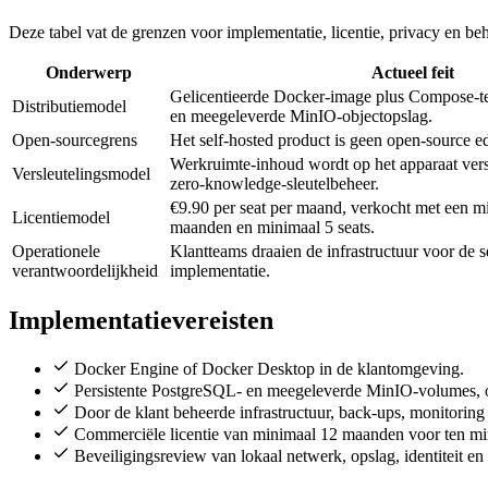
Deze tabel vat de grenzen voor implementatie, licentie, privacy en beh
Onderwerp
Actueel feit
Gelicentieerde Docker-image plus Compose-
Distributiemodel
en meegeleverde MinIO-objectopslag.
Open-sourcegrens
Het self-hosted product is geen open-source ed
Werkruimte-inhoud wordt op het apparaat vers
Versleutelingsmodel
zero-knowledge-sleutelbeheer.
€9.90 per seat per maand, verkocht met een 
Licentiemodel
maanden en minimaal 5 seats.
Operationele
Klantteams draaien de infrastructuur voor de s
verantwoordelijkheid
implementatie.
Implementatievereisten
Docker Engine of Docker Desktop in de klantomgeving.
Persistente PostgreSQL- en meegeleverde MinIO-volumes, of
Door de klant beheerde infrastructuur, back-ups, monitoring
Commerciële licentie van minimaal 12 maanden voor ten mins
Beveiligingsreview van lokaal netwerk, opslag, identiteit e