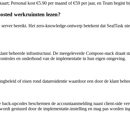
aart; Personal kost €5.90 per maand of €59 per jaar, en Team begint bij
osted werkruimten lezen?
server bereikt. Het zero-knowledge-ontwerp betekent dat SealTask niet be
klant beheerde infrastructuur. De meegeleverde Compose-stack draait
scontroles en onderhoud van de implementatie in hun eigen omgeving.
stingbeleid of eisen rond dataresidentie waardoor een door de klant beh
 back-upcodes beschermen de accountaanmelding naast client-side versl
 wordt gestuurd door de implementatie-instelling en mag pas worden in