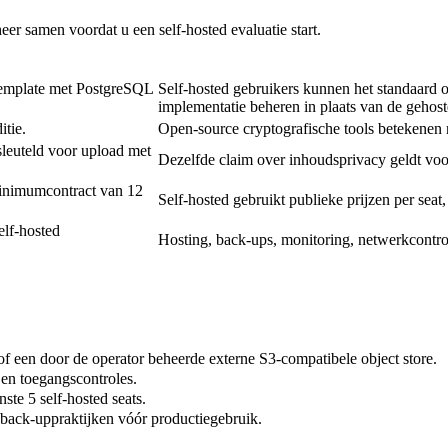
eer samen voordat u een self-hosted evaluatie start.
template met PostgreSQL
Self-hosted gebruikers kunnen het standaard 
implementatie beheren in plaats van de gehost
itie.
Open-source cryptografische tools betekenen ni
leuteld voor upload met
Dezelfde claim over inhoudsprivacy geldt voo
minimumcontract van 12
Self-hosted gebruikt publieke prijzen per sea
elf-hosted
Hosting, back-ups, monitoring, netwerkcontro
 een door de operator beheerde externe S3-compatibele object store.
 en toegangscontroles.
te 5 self-hosted seats.
n back-uppraktijken vóór productiegebruik.