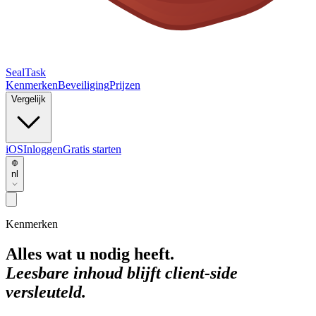
SealTask
Kenmerken
Beveiliging
Prijzen
Vergelijk
iOS
Inloggen
Gratis starten
nl
Kenmerken
Alles wat u nodig heeft.
Leesbare inhoud blijft client-side
versleuteld.