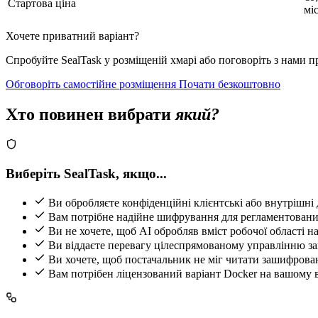
Стартова ціна
мі
Хочете приватний варіант?
Спробуйте SealTask у розміщеній хмарі або поговоріть з нами 
Обговоріть самостійне розміщення
Почати безкоштовно
Хто повинен вибрати
який?
Виберіть SealTask, якщо...
Ви обробляєте конфіденційні клієнтські або внутрішні 
Вам потрібне надійне шифрування для регламентовани
Ви не хочете, щоб AI обробляв вміст робочої області на
Ви віддаєте перевагу цілеспрямованому управлінню з
Ви хочете, щоб постачальник не міг читати зашифрова
Вам потрібен ліцензований варіант Docker на вашому 