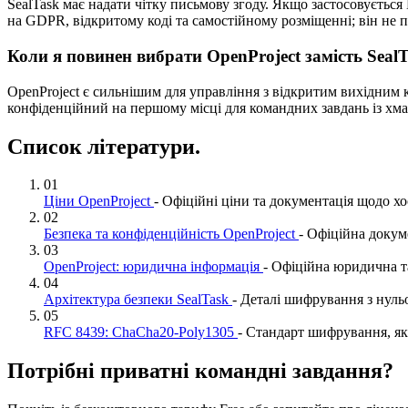
SealTask має надати чітку письмову згоду. Якщо застосовуєтьс
на GDPR, відкритому коді та самостійному розміщенні; він не
Коли я повинен вибрати OpenProject замість Seal
OpenProject є сильнішим для управління з відкритим вихідним к
конфіденційний на першому місці для командних завдань із хм
Список літератури.
01
Ціни OpenProject
- Офіційні ціни та документація щодо х
02
Безпека та конфіденційність OpenProject
- Офіційна докум
03
OpenProject: юридична інформація
- Офіційна юридична т
04
Архітектура безпеки SealTask
- Деталі шифрування з нул
05
RFC 8439: ChaCha20-Poly1305
- Стандарт шифрування, як
Потрібні приватні командні завдання?