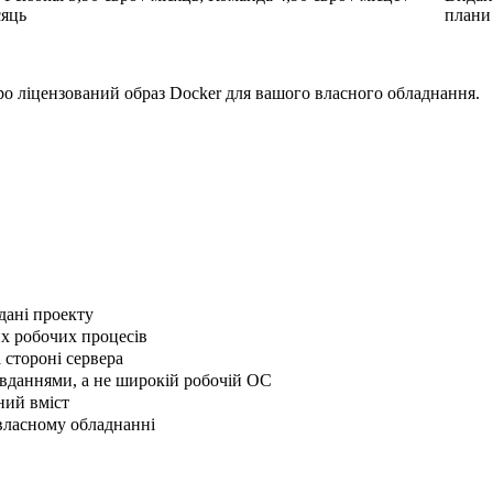
сяць
плани
про ліцензований образ Docker для вашого власного обладнання.
дані проекту
х робочих процесів
 стороні сервера
авданнями, а не широкій робочій ОС
ний вміст
власному обладнанні