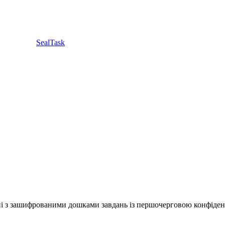
SealTask
ні з зашифрованими дошками завдань із першочерговою конфіден