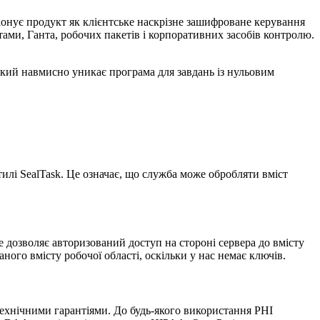
иціонує продукт як клієнтське наскрізне зашифроване керування
тами, Ганта, робочих пакетів і корпоративних засобів контролю.
 який навмисно уникає програма для завдань із нульовим
тилі SealTask. Це означає, що служба може обробляти вміст
е дозволяє авторизований доступ на стороні сервера до вмісту
ного вмісту робочої області, оскільки у нас немає ключів.
ехнічними гарантіями. До будь-якого використання PHI