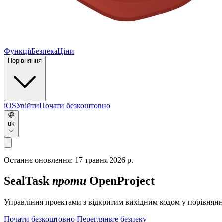
Функції
Безпека
Ціни
Порівняння
iOS
Увійти
Почати безкоштовно
uk
Останнє оновлення:
17 травня 2026 р.
SealTask
проти
OpenProject
Управління проектами з відкритим вихідним кодом у порівнян
Почати безкоштовно
Перегляньте безпеку