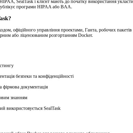
я HIPAA, SealTask і клієнт мають до початку використання укла
 публікує програми HIPAA або BAA.
Task?
одом, офіційного управління проектами, Ганта, робочих пакетів 
арним або ліцензованим розгортанням Docker.
остингу
ентація безпеки та конфіденційності
а фірмова документація
ьовим знанням
ий використовується SealTask