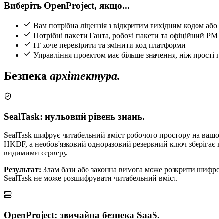
Виберіть OpenProject, якщо...
Вам потрібна ліцензія з відкритим вихідним кодом або
Потрібні пакети Ганта, робочі пакети та офіційний PM
IT хоче перевірити та змінити код платформи
Управління проектом має більше значення, ніж прості 
Безпека
архітектура.
SealTask: нульовий рівень знань.
SealTask шифрує читабельний вміст робочого простору на ваш
HKDF, а необов'язковий одноразовий резервний ключ зберігає к
видимими серверу.
Результат:
Злам бази або законна вимога може розкрити шифротек
SealTask не може розшифрувати читабельний вміст.
OpenProject: звичайна безпека SaaS.