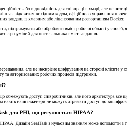
денційність або відповідність для співпраці в хмарі, але не поз
вління з відкритим вихідним кодом, офіційного управління проек
них завдань із хмарним або ліцензованим розгортанням Docker.
ати, підтримувати або обробляти вміст робочої області у спосіб,
ить зрозумілий для постачальника вміст завдання.
передавання, але не наскрізне шифрування на стороні клієнта у с
кту та авторизованих робочих процесів підтримки.
ні?
що обмежують доступ співробітників, але його архітектура все щ
ням навіть наші інженери не можуть отримати доступ до зашифрова
Task для PHI, що регулюється HIPAA?
 HIPAA. Дизайн SealTask з нульовим знанням може допомогти з т