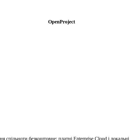
OpenProject
я спільноти безкоштовне; платні Enterprise Cloud і локальні