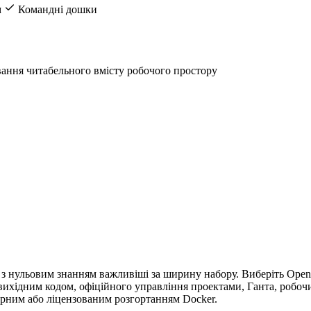
м
Командні дошки
вання читабельного вмісту робочого простору
 з нульовим знанням важливіші за ширину набору. Виберіть Open
вихідним кодом, офіційного управління проектами, Ганта, робочи
арним або ліцензованим розгортанням Docker.