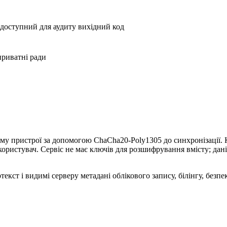
 доступний для аудиту вихідний код
приватні ради
ому пристрої за допомогою ChaCha20-Poly1305 до синхронізації
ористувач. Сервіс не має ключів для розшифрування вмісту; дані
ст і видимі серверу метадані облікового запису, білінгу, безпек