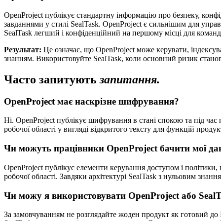
OpenProject публікує стандартну інформацію про безпеку, конфі
завданнями у стилі SealTask. OpenProject є сильнішим для упра
SealTask легший і конфіденційний на першому місці для команд
Результат:
Це означає, що OpenProject може керувати, індексув
знанням. Використовуйте SealTask, коли основний ризик станов
Часто запитують
запитання.
OpenProject має наскрізне шифрування?
Ні. OpenProject публікує шифрування в стані спокою та під час 
робочої області у вигляді відкритого тексту для функцій проду
Чи можуть працівники OpenProject бачити мої да
OpenProject публікує елементи керування доступом і політики, 
робочої області. Завдяки архітектурі SealTask з нульовим знан
Чи можу я використовувати OpenProject або Seal
За замовчуванням не розглядайте жоден продукт як готовий до