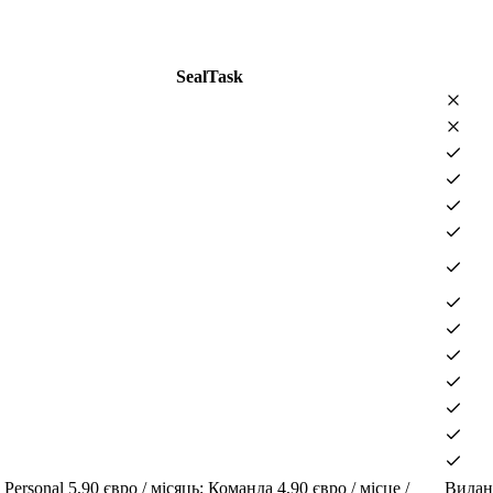
SealTask
 Personal 5,90 євро / місяць; Команда 4,90 євро / місце /
Виданн