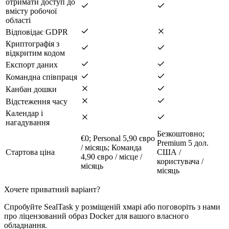
отримати доступ до
вмісту робочої
області
Відповідає GDPR
Криптографія з
відкритим кодом
Експорт даних
Командна співпраця
Канбан дошки
Відстеження часу
Календар і
нагадування
Безкоштовно;
€0; Personal 5,90 євро
Premium 5 дол.
/ місяць; Команда
Стартова ціна
США /
4,90 євро / місце /
користувача /
місяць
місяць
Хочете приватний варіант?
Спробуйте SealTask у розміщеній хмарі або поговоріть з нами
про ліцензований образ Docker для вашого власного
обладнання.