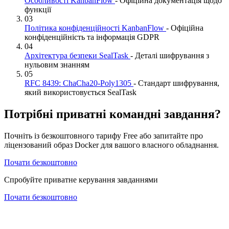
Особливості KanbanFlow
- Офіційна документація щодо
функції
03
Політика конфіденційності KanbanFlow
- Офіційна
конфіденційність та інформація GDPR
04
Архітектура безпеки SealTask
- Деталі шифрування з
нульовим знанням
05
RFC 8439: ChaCha20-Poly1305
- Стандарт шифрування,
який використовується SealTask
Потрібні приватні командні завдання?
Почніть із безкоштовного тарифу Free або запитайте про
ліцензований образ Docker для вашого власного обладнання.
Почати безкоштовно
Спробуйте приватне керування завданнями
Почати безкоштовно