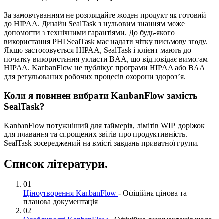
За замовчуванням не розглядайте жоден продукт як готовий
до HIPAA. Дизайн SealTask з нульовим знанням може
допомогти з технічними гарантіями. До будь-якого
використання PHI SealTask має надати чітку письмову згоду.
Якщо застосовується HIPAA, SealTask і клієнт мають до
початку використання укласти BAA, що відповідає вимогам
HIPAA. KanbanFlow не публікує програми HIPAA або BAA
для регульованих робочих процесів охорони здоров’я.
Коли я повинен вибрати KanbanFlow замість
SealTask?
KanbanFlow потужніший для таймерів, лімітів WIP, доріжок
для плавання та спрощених звітів про продуктивність.
SealTask зосереджений на вмісті завдань приватної групи.
Список літератури.
01
Ціноутворення KanbanFlow
- Офіційна цінова та
планова документація
02