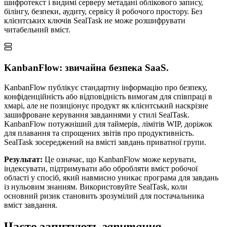
шифротекст і видимі серверу метадані облікового запису,
білінгу, безпеки, аудиту, сервісу й робочого простору. Без
клієнтських ключів SealTask не може розшифрувати
читабельний вміст.
KanbanFlow: звичайна безпека SaaS.
KanbanFlow публікує стандартну інформацію про безпеку,
конфіденційність або відповідність вимогам для співпраці в
хмарі, але не позиціонує продукт як клієнтський наскрізне
зашифроване керування завданнями у стилі SealTask.
KanbanFlow потужніший для таймерів, лімітів WIP, доріжок
для плавання та спрощених звітів про продуктивність.
SealTask зосереджений на вмісті завдань приватної групи.
Результат:
Це означає, що KanbanFlow може керувати,
індексувати, підтримувати або обробляти вміст робочої
області у спосіб, який навмисно уникає програма для завдань
із нульовим знанням. Використовуйте SealTask, коли
основний ризик становить зрозумілий для постачальника
вміст завдання.
Часто запитують
запитання.