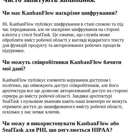
Чи має KanbanFlow наскрізне шифрування?
Ні. KanbanFlow публікує шифрування в стані спокою та під
час передавання, але не наскрізне шифрування на стороні
клієнта у стилі SealTask. Це означає, що служба може
обробляти вміст робочої області у вигляді відкритого тексту
для функцій продукту та авторизованих робочих процесів
підтримки.
Чи можуть співробітники KanbanFlow бачити
мої дані?
KanbanFlow публікує елементи керування доступом і
політики, що обмежують доступ співробітників, але його
архітектура все ще дозволяє авторизований доступ на стороні
сервера до вмісту робочої області. Завдяки архітектурі
SealTask з нульовим знанням навіть наші інженери не можуть
отримати доступ до зашифрованого вмісту робочої області,
оскільки у нас немає ключів.
Чи можу я використовувати KanbanFlow або
SealTask для PHI, що регулюється HIPAA?