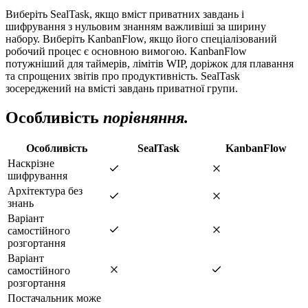
Виберіть SealTask, якщо вміст приватних завдань і
шифрування з нульовим знанням важливіші за ширину
набору. Виберіть KanbanFlow, якщо його спеціалізований
робочий процес є основною вимогою. KanbanFlow
потужніший для таймерів, лімітів WIP, доріжок для плавання
та спрощених звітів про продуктивність. SealTask
зосереджений на вмісті завдань приватної групи.
Особливість
порівняння.
Особливість
SealTask
KanbanFlow
Наскрізне
шифрування
Архітектура без
знань
Варіант
самостійного
розгортання
Варіант
самостійного
розгортання
Постачальник може