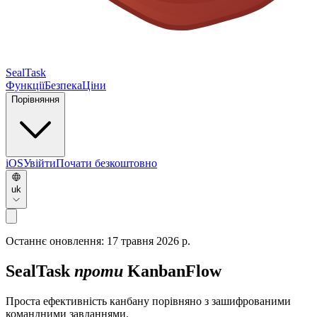
SealTask
Функції
Безпека
Ціни
Порівняння
iOS
Увійти
Почати безкоштовно
uk
Останнє оновлення:
17 травня 2026 р.
SealTask
проти
KanbanFlow
Проста ефективність канбану порівняно з зашифрованими
командними завданнями.