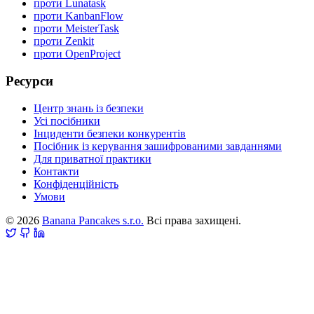
проти Lunatask
проти KanbanFlow
проти MeisterTask
проти Zenkit
проти OpenProject
Ресурси
Центр знань із безпеки
Усі посібники
Інциденти безпеки конкурентів
Посібник із керування зашифрованими завданнями
Для приватної практики
Контакти
Конфіденційність
Умови
© 2026
Banana Pancakes s.r.o.
Всі права захищені.