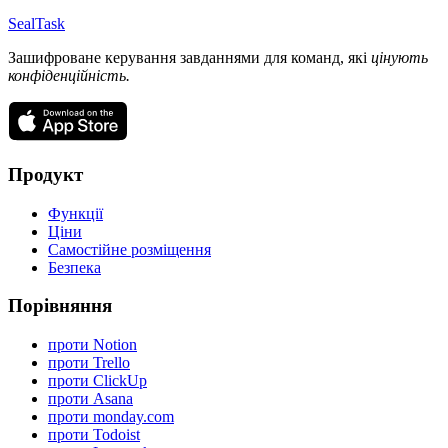
SealTask
Зашифроване керування завданнями для команд, які
цінують
конфіденційність.
Продукт
Функції
Ціни
Самостійне розміщення
Безпека
Порівняння
проти Notion
проти Trello
проти ClickUp
проти Asana
проти monday.com
проти Todoist