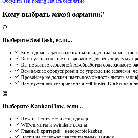
Обсудить self-hosting
Начать бесплатно
Кому выбрать
какой вариант?
Выберите SealTask, если...
Командные задачи содержат конфиденциальные клиен
Вам нужно сильное шифрование для регулируемых пр
Вы не хотите серверной AI-обработки содержимого ра
Вам важнее сфокусированное управление задачами, ч
Провайдер не должен иметь возможность читать заши
Вам нужен лицензированный self-hosted Docker-вариа
Выберите KanbanFlow, если...
Нужны Pomodoro и секундомер
WIP-лимиты и swimlane важны
Главный критерий - недорогой kanban
Доски не содержат чувствительных данных