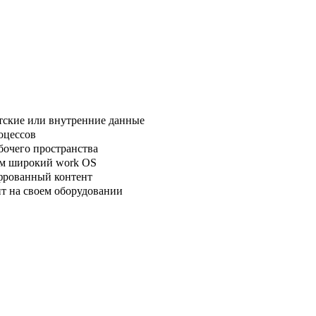
тские или внутренние данные
оцессов
бочего пространства
ем широкий work OS
фрованный контент
нт на своем оборудовании