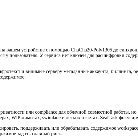
 на вашем устройстве с помощью ChaCha20-Poly1305 до синхрон
я у пользователя. У сервиса нет ключей для расшифровки соде
ротекст и видимые серверу метаданные аккаунта, биллинга, безо
содержимое.
риватности или compliance для облачной совместной работы, но
мерах, WIP-лимитах, swimlane и легких отчетах. SealTask фокус
сировать, поддерживать или обрабатывать содержимое workspac
ержимое задач - главный риск.