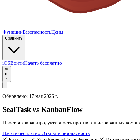
Функции
Безопасность
Цены
Сравнить
iOS
Войти
Начать бесплатно
ru
Обновлено:
17 мая 2026 г.
SealTask
vs
KanbanFlow
Простая kanban-продуктивность против зашифрованных команд
Начать бесплатно
Открыть безопасность
Без карты
Zero-knowledge шифрование
Готово для ком