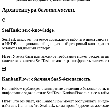
Архитектура
безопасности.
SealTask: zero-knowledge.
SealTask шифрует читаемое содержимое рабочего пространства
и HKDF, а опциональный одноразовый резервный ключ хранитс
остаются видимыми серверу.
Итог:
Утечка базы или законное требование может раскрыть шиф
клиентских ключей SealTask не может расшифровать читаемое 
KanbanFlow: обычная SaaS-безопасность.
KanbanFlow публикует стандартные сведения о безопасности, п
шифрование задач в стиле SealTask. KanbanFlow сильнее в тай
Итог:
Это означает, что KanbanFlow может обслуживать, индек
избегает. Используйте SealTask, когда провайдерочитаемое сод