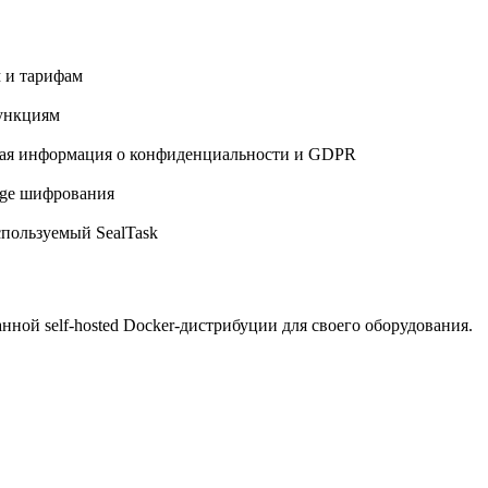
 и тарифам
ункциям
ая информация о конфиденциальности и GDPR
dge шифрования
спользуемый SealTask
нной self-hosted Docker-дистрибуции для своего оборудования.