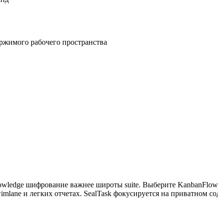
ржимого рабочего пространства
nowledge шифрование важнее широты suite. Выберите KanbanFlow
imlane и легких отчетах. SealTask фокусируется на приватном с