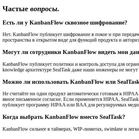
Частые
вопросы.
Есть ли у KanbanFlow сквозное шифрование?
Нет. KanbanFlow публикует шифрование в покое и при передаче
пространства в открытом виде для функций продукта и автори
Могут ли сотрудники KanbanFlow видеть мои да
KanbanFlow публикует политики и контроль доступа для ограни
knowledge архитектуре SealTask даже наши инженеры не могут 
Можно ли использовать KanbanFlow или SealTas
Не считайте ни один продукт автоматически готовым к HIPAA.
явное письменное согласие. Если применяется HIPAA, SealTas
публикует программу HIPAA или BAA для регулируемых меди
Когда выбрать KanbanFlow вместо SealTask?
KanbanFlow сильнее в таймерах, WIP-лимитах, swimlane и легк