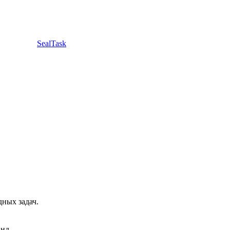
SealTask
ных задач.
анд