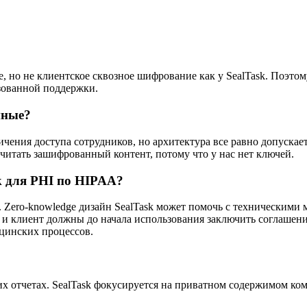
, но не клиентское сквозное шифрование как у SealTask. Поэто
зованной поддержки.
нные?
чения доступа сотрудников, но архитектура все равно допускае
читать зашифрованный контент, потому что у нас нет ключей.
k для PHI по HIPAA?
 Zero-knowledge дизайн SealTask может помочь с техническими 
k и клиент должны до начала использования заключить соглаше
цинских процессов.
их отчетах. SealTask фокусируется на приватном содержимом ком