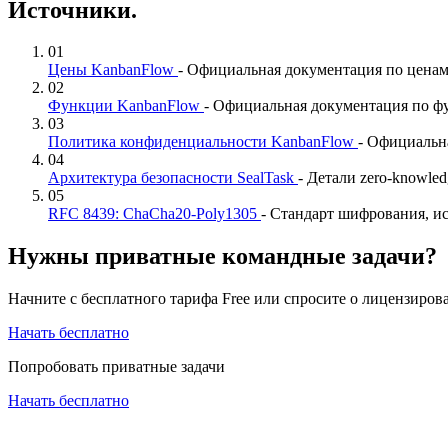
Источники.
01
Цены KanbanFlow
- Официальная документация по ценам
02
Функции KanbanFlow
- Официальная документация по ф
03
Политика конфиденциальности KanbanFlow
- Официальн
04
Архитектура безопасности SealTask
- Детали zero-knowle
05
RFC 8439: ChaCha20-Poly1305
- Стандарт шифрования, и
Нужны приватные командные задачи?
Начните с бесплатного тарифа Free или спросите о лицензирова
Начать бесплатно
Попробовать приватные задачи
Начать бесплатно