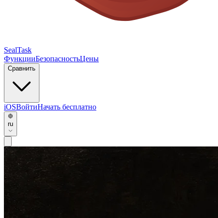
SealTask
Функции
Безопасность
Цены
Сравнить
iOS
Войти
Начать бесплатно
ru