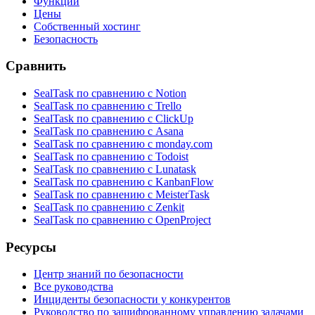
Функции
Цены
Собственный хостинг
Безопасность
Сравнить
SealTask по сравнению с Notion
SealTask по сравнению с Trello
SealTask по сравнению с ClickUp
SealTask по сравнению с Asana
SealTask по сравнению с monday.com
SealTask по сравнению с Todoist
SealTask по сравнению с Lunatask
SealTask по сравнению с KanbanFlow
SealTask по сравнению с MeisterTask
SealTask по сравнению с Zenkit
SealTask по сравнению с OpenProject
Ресурсы
Центр знаний по безопасности
Все руководства
Инциденты безопасности у конкурентов
Руководство по зашифрованному управлению задачами