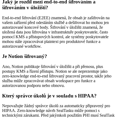
Jaký je rozdíl mezi end-to-end šifrováním a
šifrováním v úložišti?
End-to-end šifrování (E2EE) znamená, že obsah je zašifrován na
vašem zařízení před odesláním službě a dešifrovat ho mohou jen
autorizované koncové body. Šifrování v úložišti znamená, že
uložená data jsou šifrována v infrastruktuře poskytovatele, často
pomocí KMS a přístupových kontrol, ale systémy poskytovatele
mohou stále zpracovávat plaintext pro produktové funkce a
autorizované workflow.
Je Notion šifrovaný?
Ano, Notion publikuje šifrování v úložišti a při přenosu, plus
postupy KMS a řízení přístupu. Notion se ale neprezentuje jako
zero-knowledge end-to-end šifrovaný pracovní prostor, takže jeho
služba může zpracovávat obsah workspace pro funkce a
autorizovanou podporu nebo obnovu.
Který správce úkolů je v souladu s HIPAA?
Nepovažujte žádný správce úkolů za automaticky připravený pro
HIPAA. Zero-knowledge návrh SealTasku může pomoci s
technickými zárukami. Před jakýmkoli použitím PHI musí SealTask