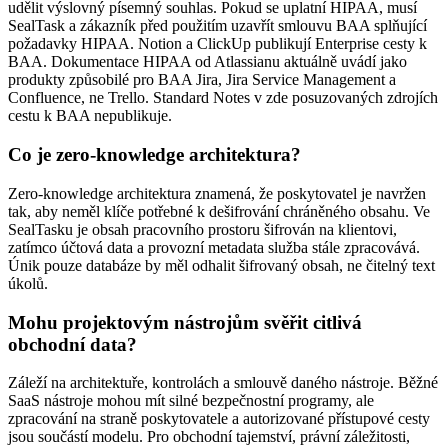
udělit výslovný písemný souhlas. Pokud se uplatní HIPAA, musí
SealTask a zákazník před použitím uzavřít smlouvu BAA splňující
požadavky HIPAA. Notion a ClickUp publikují Enterprise cesty k
BAA. Dokumentace HIPAA od Atlassianu aktuálně uvádí jako
produkty způsobilé pro BAA Jira, Jira Service Management a
Confluence, ne Trello. Standard Notes v zde posuzovaných zdrojích
cestu k BAA nepublikuje.
Co je zero-knowledge architektura?
Zero-knowledge architektura znamená, že poskytovatel je navržen
tak, aby neměl klíče potřebné k dešifrování chráněného obsahu. Ve
SealTasku je obsah pracovního prostoru šifrován na klientovi,
zatímco účtová data a provozní metadata služba stále zpracovává.
Únik pouze databáze by měl odhalit šifrovaný obsah, ne čitelný text
úkolů.
Mohu projektovým nástrojům svěřit citlivá
obchodní data?
Záleží na architektuře, kontrolách a smlouvě daného nástroje. Běžné
SaaS nástroje mohou mít silné bezpečnostní programy, ale
zpracování na straně poskytovatele a autorizované přístupové cesty
jsou součástí modelu. Pro obchodní tajemství, právní záležitosti,