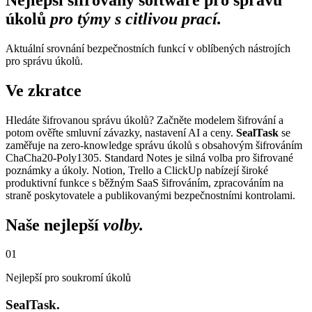
úkolů
pro týmy s citlivou prací.
Aktuální srovnání bezpečnostních funkcí v oblíbených nástrojích
pro správu úkolů.
Ve zkratce
Hledáte šifrovanou správu úkolů? Začněte modelem šifrování a
potom ověřte smluvní závazky, nastavení AI a ceny.
SealTask
se
zaměřuje na zero-knowledge správu úkolů s obsahovým šifrováním
ChaCha20-Poly1305. Standard Notes je silná volba pro šifrované
poznámky a úkoly. Notion, Trello a ClickUp nabízejí široké
produktivní funkce s běžným SaaS šifrováním, zpracováním na
straně poskytovatele a publikovanými bezpečnostními kontrolami.
Naše nejlepší
volby.
01
Nejlepší pro soukromí úkolů
SealTask.