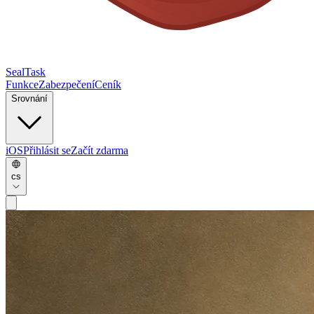
SealTask
Funkce
Zabezpečení
Ceník
Srovnání
iOS
Přihlásit se
Začít zdarma
cs