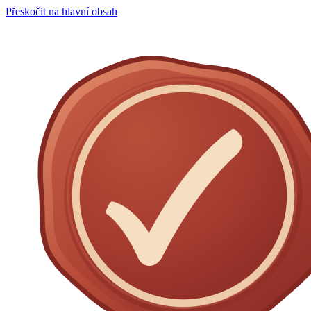
Přeskočit na hlavní obsah