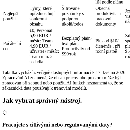
liší podle plánu
Týmy, které
Šifrované
Obecná
Je
Nejlepší
upřednostňují
poznámky s
produktivita a
vi
použití
soukromí
podporou
pracovní
ná
obsahu
úkolů/todos
dokumenty
€0; Personal
5,90 EUR /
Zd
Bezplatný plain-
měsíc; Team
Plus od $10/
sp
Počáteční
text plán;
4,90 EUR /
člen/měs., při
pl
cena
Productivity od
uživatel / měsíc;
roční platbě
$5
$90/rok
Team min. 2
ro
sedadla
Tabulka vychází z veřejně dostupných informací k
17. května 2026
.
Zpracování AI znamená, že obsah pracovního prostoru může být
zpracován při zapnutí nebo použití AI funkcí; neznamená to, že se
zákaznická data používají k trénování modelů.
Jak vybrat
správný nástroj.
Pracujete s citlivými nebo regulovanými daty?