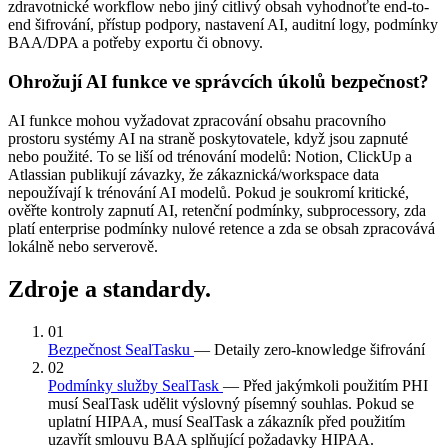
zdravotnické workflow nebo jiný citlivý obsah vyhodnoťte end-to-
end šifrování, přístup podpory, nastavení AI, auditní logy, podmínky
BAA/DPA a potřeby exportu či obnovy.
Ohrožují AI funkce ve správcích úkolů bezpečnost?
AI funkce mohou vyžadovat zpracování obsahu pracovního
prostoru systémy AI na straně poskytovatele, když jsou zapnuté
nebo použité. To se liší od trénování modelů: Notion, ClickUp a
Atlassian publikují závazky, že zákaznická/workspace data
nepoužívají k trénování AI modelů. Pokud je soukromí kritické,
ověřte kontroly zapnutí AI, retenční podmínky, subprocessory, zda
platí enterprise podmínky nulové retence a zda se obsah zpracovává
lokálně nebo serverově.
Zdroje a standardy.
01
Bezpečnost SealTasku
— Detaily zero-knowledge šifrování
02
Podmínky služby SealTask
— Před jakýmkoli použitím PHI
musí SealTask udělit výslovný písemný souhlas. Pokud se
uplatní HIPAA, musí SealTask a zákazník před použitím
uzavřít smlouvu BAA splňující požadavky HIPAA.