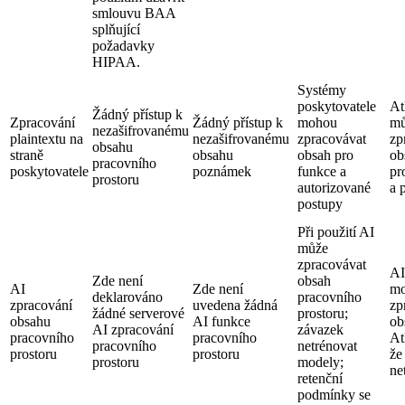
smlouvu BAA
splňující
požadavky
HIPAA.
Systémy
poskytovatele
At
Žádný přístup k
Zpracování
Žádný přístup k
mohou
mů
nezašifrovanému
plaintextu na
nezašifrovanému
zpracovávat
zp
obsahu
straně
obsahu
obsah pro
ob
pracovního
poskytovatele
poznámek
funkce a
pr
prostoru
autorizované
a 
postupy
Při použití AI
může
zpracovávat
AI
Zde není
obsah
AI
Zde není
m
deklarováno
pracovního
zpracování
uvedena žádná
zp
žádné serverové
prostoru;
obsahu
AI funkce
ob
AI zpracování
závazek
pracovního
pracovního
At
pracovního
netrénovat
prostoru
prostoru
že
prostoru
modely;
ne
retenční
podmínky se