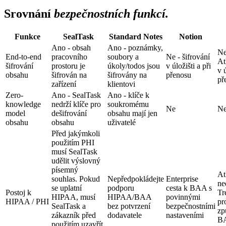
Srovnání
bezpečnostních funkcí.
Funkce
SealTask
Standard Notes
Notion
Ano - obsah
Ano - poznámky,
Ne
End-to-end
pracovního
soubory a
Ne - šifrování
At
šifrování
prostoru je
úkoly/todos jsou
v úložišti a při
v ú
obsahu
šifrován na
šifrovány na
přenosu
př
zařízení
klientovi
Zero-
Ano - SealTask
Ano - klíče k
knowledge
nedrží klíče pro
soukromému
Ne
N
model
dešifrování
obsahu mají jen
obsahu
obsahu
uživatelé
Před jakýmkoli
použitím PHI
musí SealTask
udělit výslovný
písemný
At
souhlas. Pokud
Nepředpokládejte
Enterprise
ne
se uplatní
podporu
cesta k BAA s
Postoj k
Tr
HIPAA, musí
HIPAA/BAA
povinnými
HIPAA / PHI
pr
SealTask a
bez potvrzení
bezpečnostními
zp
zákazník před
dodavatele
nastaveními
B
použitím uzavřít