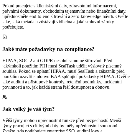
Pokud pracujete s klientskými daty, zdravotními informacemi,
právními dokumenty, obchodním tajemstvím nebo finančními daty,
upřednostněte end-to-end šifrování a zero-knowledge návrh. Ověřte
také, jaká metadata zůstávají viditelná a jaké smluvní záruky
potřebujete.
Jaké máte požadavky na compliance?
HIPAA, SOC 2 ani GDPR nesplní samotné šifrování. Před
jakýmkoli použitím PHI musí SealTask udělit výslovný písemný
souhlas. Pokud se uplatní HIPAA, musí SealTask a zákazník před
použitím uzavřít smlouvu BAA splňující požadavky HIPAA. Ověřte
také auditní a přístupové kontroly, retenční podmínky, incidentní
povinnosti a to, jak každá strana řeší dostupnost a obnovu.
Jak velký je váš tým?
Větší týmy mohou upřednostnit funkce před bezpečností. Menší
týmy pracující s citlivými daty by měly upřednostnit soukromí.
Zvažte, zda potřebujete enterprise SSO, auditní logy a