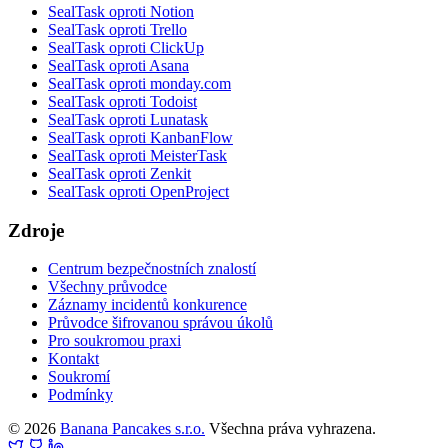
SealTask oproti Notion
SealTask oproti Trello
SealTask oproti ClickUp
SealTask oproti Asana
SealTask oproti monday.com
SealTask oproti Todoist
SealTask oproti Lunatask
SealTask oproti KanbanFlow
SealTask oproti MeisterTask
SealTask oproti Zenkit
SealTask oproti OpenProject
Zdroje
Centrum bezpečnostních znalostí
Všechny průvodce
Záznamy incidentů konkurence
Průvodce šifrovanou správou úkolů
Pro soukromou praxi
Kontakt
Soukromí
Podmínky
© 2026
Banana Pancakes s.r.o.
Všechna práva vyhrazena.