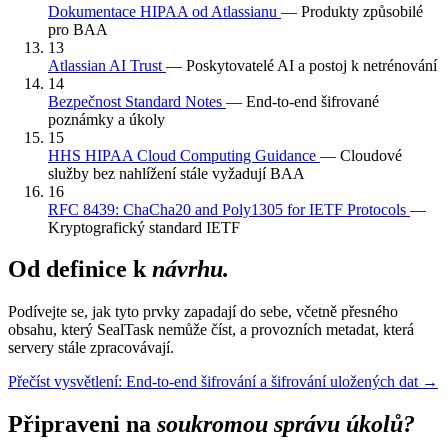
Dokumentace HIPAA od Atlassianu
— Produkty způsobilé
pro BAA
13
Atlassian AI Trust
— Poskytovatelé AI a postoj k netrénování
14
Bezpečnost Standard Notes
— End-to-end šifrované
poznámky a úkoly
15
HHS HIPAA Cloud Computing Guidance
— Cloudové
služby bez nahlížení stále vyžadují BAA
16
RFC 8439: ChaCha20 and Poly1305 for IETF Protocols
—
Kryptografický standard IETF
Od definice k
návrhu.
Podívejte se, jak tyto prvky zapadají do sebe, včetně přesného
obsahu, který SealTask nemůže číst, a provozních metadat, která
servery stále zpracovávají.
Přečíst vysvětlení: End-to-end šifrování a šifrování uložených dat
→
Připraveni na
soukromou správu úkolů?