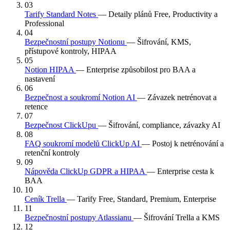
03
Tarify Standard Notes
— Detaily plánů Free, Productivity a
Professional
04
Bezpečnostní postupy Notionu
— Šifrování, KMS,
přístupové kontroly, HIPAA
05
Notion HIPAA
— Enterprise způsobilost pro BAA a
nastavení
06
Bezpečnost a soukromí Notion AI
— Závazek netrénovat a
retence
07
Bezpečnost ClickUpu
— Šifrování, compliance, závazky AI
08
FAQ soukromí modelů ClickUp AI
— Postoj k netrénování a
retenční kontroly
09
Nápověda ClickUp GDPR a HIPAA
— Enterprise cesta k
BAA
10
Ceník Trella
— Tarify Free, Standard, Premium, Enterprise
11
Bezpečnostní postupy Atlassianu
— Šifrování Trella a KMS
12